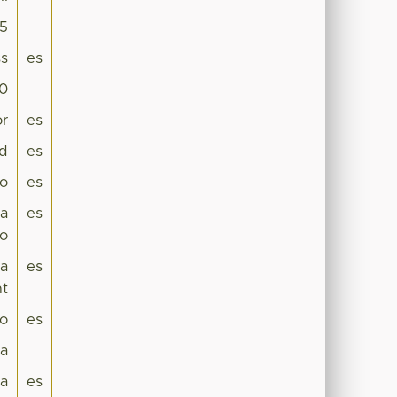
35
s
es
.0
or
es
ad
es
io
es
ra
es
vo
 a
es
nt
lo
es
ca
a
es