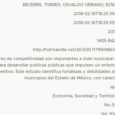
BECERRIL TORRES, OSVALDO URBANO; 8216
2018-02-16T18:25:3
2018-02-16T18:25:3
20
1405-84
http://hdl.handle.net/20.500.11799/686
res de competitividad son importantes a nivel municipal 
ra desarrollar políticas públicas que impulsen un entor
titivo. Este estudio identifica fortalezas y debilidades 
municipios del Estado de México, con carac
s
Economía, Sociedad y Territor
No.;
Vol.;XV