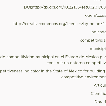
DOI;http://dx.doi.org/10.22136/est0020176
openAcces
http://creativecommons.org/licenses/by-nc-nd/4
indicad
competitivid
municip
 de competitividad municipal en el Estado de México pa
construir un entorno competiti
etitiveness indicator in the State of Mexico for building
competitive environme
Artícu
Científi
Dorad