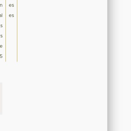
ón
es
al
es
ts
rs
le
5