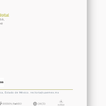
igital
sa,
be
ca, Estado de México.
rectoria@uaemex.mx