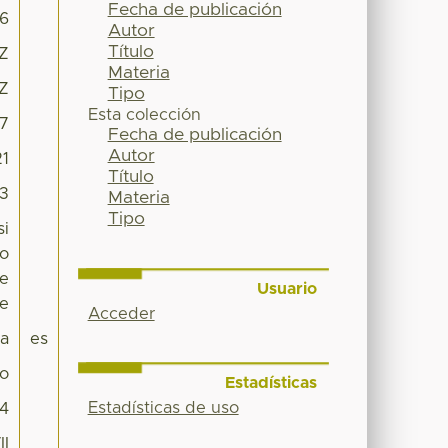
Fecha de publicación
6
Autor
Título
9Z
Materia
9Z
Tipo
Esta colección
17
Fecha de publicación
Autor
21
Título
33
Materia
Tipo
si
no
de
Usuario
te
Acceder
pa
es
io
Estadísticas
Estadísticas de uso
54
II