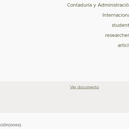
Contaduría y Administraci
Internacion
studen
researche
artic
Ver documento
cción(ones)