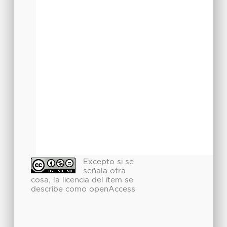
Excepto si se
señala otra
cosa, la licencia del ítem se
describe como openAccess