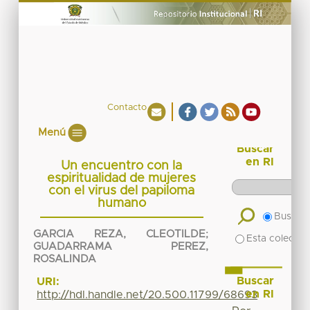
Contacto
Menú
Buscar
en RI
Un encuentro con la
espiritualidad de mujeres
con el virus del papiloma
humano
Buscar 
GARCIA REZA, CLEOTILDE
;
Esta colecció
GUADARRAMA PEREZ,
ROSALINDA
Buscar
URI:
en RI
http://hdl.handle.net/20.500.11799/68693