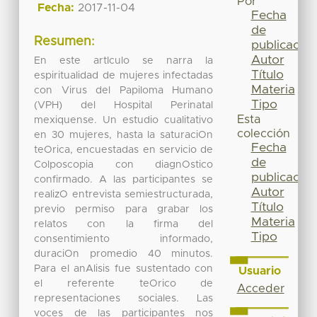
Por
Fecha:
2017-11-04
Fecha
de
Resumen:
publicación
Autor
En este artIculo se narra la
Título
espiritualidad de mujeres infectadas
Materia
con Virus del Papiloma Humano
Tipo
(VPH) del Hospital Perinatal
Esta
mexiquense. Un estudio cualitativo
colección
en 30 mujeres, hasta la saturaciOn
Fecha
teOrica, encuestadas en servicio de
de
Colposcopia con diagnOstico
publicación
confirmado. A las participantes se
Autor
realizO entrevista semiestructurada,
Título
previo permiso para grabar los
Materia
relatos con la firma del
Tipo
consentimiento informado,
duraciOn promedio 40 minutos.
Para el anAlisis fue sustentado con
Usuario
el referente teOrico de
Acceder
representaciones sociales. Las
voces de las participantes nos