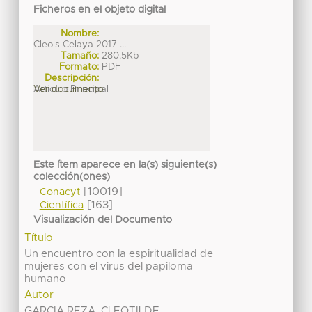
Ficheros en el objeto digital
Nombre:
Cleols Celaya 2017 ...
Tamaño:
280.5Kb
Formato:
PDF
Descripción:
Articulo Principal
Ver documento
Este ítem aparece en la(s) siguiente(s)
colección(ones)
[10019]
Conacyt
[163]
Científica
Visualización del Documento
Título
Un encuentro con la espiritualidad de
mujeres con el virus del papiloma
humano
Autor
GARCIA REZA, CLEOTILDE