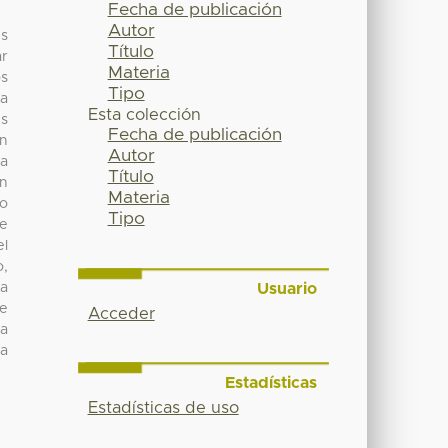
Fecha de publicación
Autor
es
Título
ar
Materia
os
Tipo
ta
Esta colección
es
Fecha de publicación
ón
Autor
ha
Título
in
Materia
vo
Tipo
de
el
o,
Usuario
la
de
Acceder
la
na
Estadísticas
Estadísticas de uso