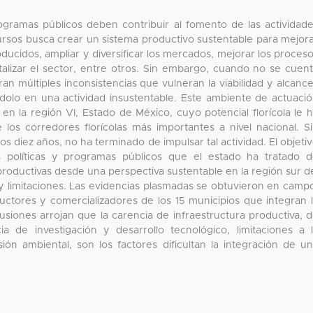
rogramas públicos deben contribuir al fomento de las actividad
ursos busca crear un sistema productivo sustentable para mejor
roducidos, ampliar y diversificar los mercados, mejorar los proces
talizar el sector, entre otros. Sin embargo, cuando no se cuen
an múltiples inconsistencias que vulneran la viabilidad y alcanc
ndolo en una actividad insustentable. Este ambiente de actuaci
en la región VI, Estado de México, cuyo potencial florícola le 
os corredores florícolas más importantes a nivel nacional. S
os diez años, no ha terminado de impulsar tal actividad. El objeti
es políticas y programas públicos que el estado ha tratado 
roductivas desde una perspectiva sustentable en la región sur d
y limitaciones. Las evidencias plasmadas se obtuvieron en camp
ductores y comercializadores de los 15 municipios que integran 
siones arrojan que la carencia de infraestructura productiva, 
a de investigación y desarrollo tecnológico, limitaciones a 
sión ambiental, son los factores dificultan la integración de u