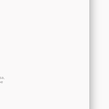
sa,
be