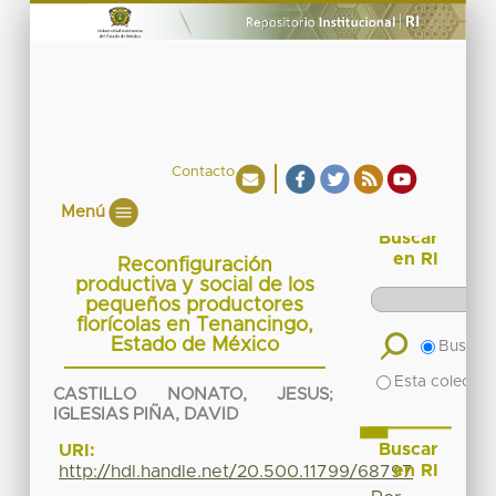
Contacto
Menú
Buscar
en RI
Reconfiguración
productiva y social de los
pequeños productores
florícolas en Tenancingo,
Estado de México
Buscar 
Esta colecció
CASTILLO NONATO, JESUS
;
IGLESIAS PIÑA, DAVID
Buscar
URI:
en RI
http://hdl.handle.net/20.500.11799/68797