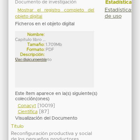
Estadísticas
Documento de investigación
Estadísticas
Mostrar el registro completo del
de uso
objeto digital
Ficheros en el objeto digital
Nombre:
Capítulo libro ...
Tamaño:
1.709Mb
Formato:
PDF
Descripción:
Capítulo completo
Ver documento
Este ítem aparece en la(s) siguiente(s)
colección(ones)
[10019]
Conacyt
[87]
Científica
Visualización del Documento
Título
Reconfiguración productiva y social
de los pequeños productores