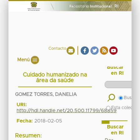
Contacto
Menú
Buscar
en RI
Cuidado humanizado na
área da saúde
GOMEZ TORRES, DANELIA
Buscar 
URI:
Esta colecció
http://hdl.handle.net/20.500.11799/68859
Fecha:
2018-02-05
Buscar
en RI
Resumen: