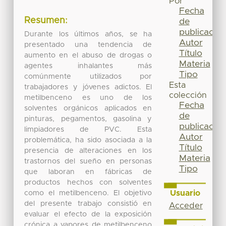
Por
Fecha
Resumen:
de
publicación
Durante los últimos años, se ha
Autor
presentado una tendencia de
Título
aumento en el abuso de drogas o
Materia
agentes inhalantes más
Tipo
comúnmente utilizados por
Esta
trabajadores y jóvenes adictos. El
colección
metilbenceno es uno de los
Fecha
solventes orgánicos aplicados en
de
pinturas, pegamentos, gasolina y
publicación
limpiadores de PVC. Esta
Autor
problemática, ha sido asociada a la
Título
presencia de alteraciones en los
Materia
trastornos del sueño en personas
Tipo
que laboran en fábricas de
productos hechos con solventes
Usuario
como el metilbenceno. El objetivo
del presente trabajo consistió en
Acceder
evaluar el efecto de la exposición
crónica a vapores de metilbenceno