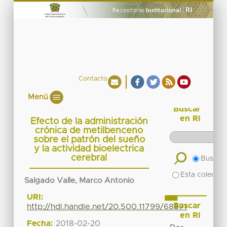
Contacto
Menú
Buscar
en RI
Efecto de la administración
crónica de metilbenceno
sobre el patrón del sueño
y la actividad bioelectrica
cerebral
Buscar 
Esta colecció
Salgado Valle, Marco Antonio
URI:
Buscar
http://hdl.handle.net/20.500.11799/68871
en RI
Fecha:
2018-02-20