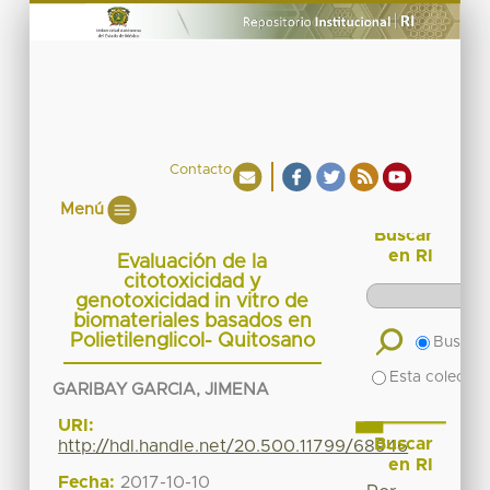
Contacto
Menú
Buscar
en RI
Evaluación de la
citotoxicidad y
genotoxicidad in vitro de
biomateriales basados en
Polietilenglicol- Quitosano
Buscar 
Esta colecció
GARIBAY GARCIA, JIMENA
URI:
Buscar
http://hdl.handle.net/20.500.11799/68946
en RI
Fecha:
2017-10-10