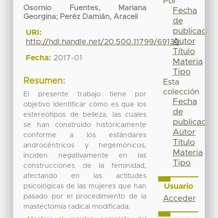
Por
Osornio Fuentes, Mariana
Fecha
Georgina
;
Peréz Damián, Araceli
de
publicación
URI:
Autor
http://hdl.handle.net/20.500.11799/69130
Título
Fecha:
2017-01
Materia
Tipo
Resumen:
Esta
colección
El presente trabajo tiene por
Fecha
objetivo identificar cómo es que los
de
estereotipos de belleza, las cuales
publicación
se han construido históricamente
Autor
conforme a los estándares
Título
androcéntricos y hegemónicos,
Materia
inciden negativamente en las
Tipo
construcciones de la feminidad,
afectando en las actitudes
Usuario
psicológicas de las mujeres que han
pasado por el procedimiento de la
Acceder
mastectomía radical modificada.