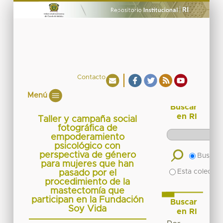
Contacto
Menú
Buscar
en RI
Taller y campaña social
fotográfica de
empoderamiento
psicológico con
perspectiva de género
Buscar 
para mujeres que han
Esta colecció
pasado por el
procedimiento de la
mastectomía que
participan en la Fundación
Buscar
Soy Vida
en RI