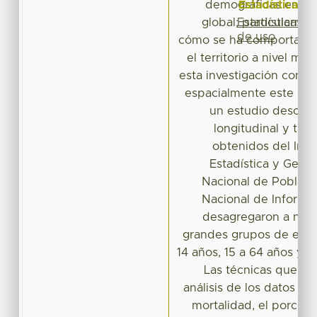
Estadísticas
demográficas en un 
Estadísticas
global; particularme
de uso
cómo se ha comportado 
el territorio a nivel mun
esta investigación contri
espacialmente este co
un estudio descript
longitudinal y tran
obtenidos del Inst
Estadística y Geogr
Nacional de Població
Nacional de Informac
desagregaron a nive
grandes grupos de eda
14 años, 15 a 64 años y 
Las técnicas que se 
análisis de los datos so
mortalidad, el porcen