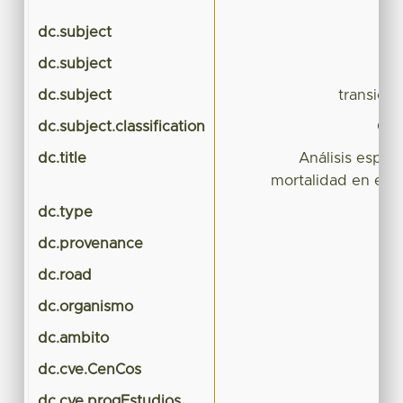
dc.subject
dc.subject
dc.subject
transici
dc.subject.classification
CIE
dc.title
Análisis espac
mortalidad en el 
dc.type
dc.provenance
dc.road
dc.organismo
dc.ambito
dc.cve.CenCos
dc.cve.progEstudios