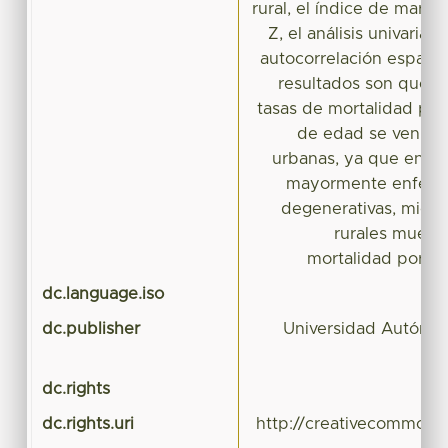
rural, el índice de margi
Z, el análisis univariad
autocorrelación espacial
resultados son que l
tasas de mortalidad por
de edad se ven ref
urbanas, ya que en es
mayormente enferm
degenerativas, mient
rurales muestr
mortalidad por ca
dc.language.iso
dc.publisher
Universidad Autónom
dc.rights
dc.rights.uri
http://creativecommons.