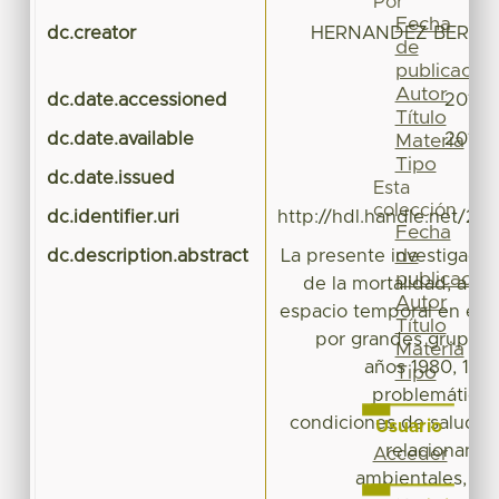
Por
Fecha
dc.creator
HERNANDEZ BERNAL,
de
publicación
Autor
dc.date.accessioned
2018-
Título
dc.date.available
2018-
Materia
Tipo
dc.date.issued
Esta
colección
dc.identifier.uri
http://hdl.handle.net/20
Fecha
de
dc.description.abstract
La presente investigació
publicación
de la mortalidad, a par
Autor
espacio temporal en el 
Título
por grandes grupos 
Materia
años 1980, 199
Tipo
problemática r
condiciones de salud de
Usuario
relacionan co
Acceder
ambientales, so