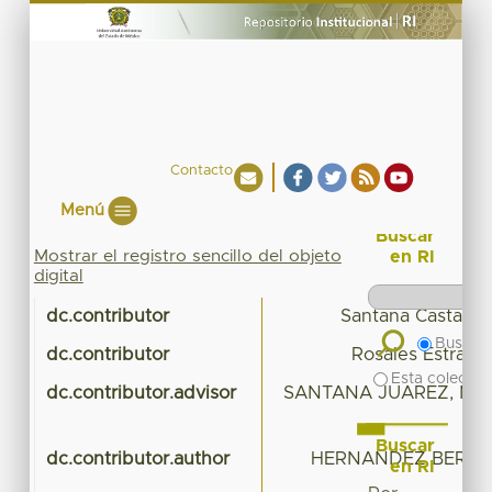
Contacto
Menú
Buscar
Mostrar el registro sencillo del objeto
en RI
digital
dc.contributor
Santana Castañed
Buscar 
dc.contributor
Rosales Estrada,
Esta colecció
dc.contributor.advisor
SANTANA JUAREZ, MAR
Buscar
dc.contributor.author
HERNANDEZ BERNAL
en RI