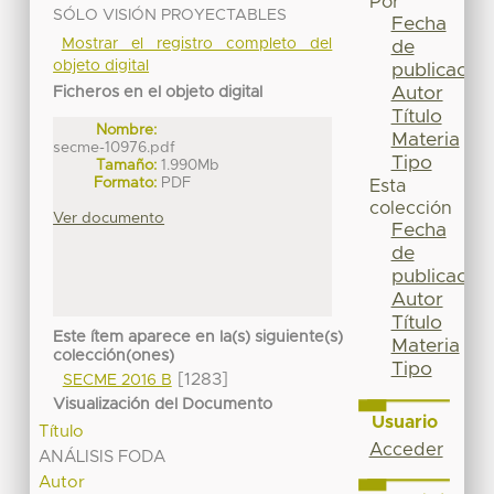
Por
SÓLO VISIÓN PROYECTABLES
Fecha
Mostrar el registro completo del
de
objeto digital
publicación
Autor
Ficheros en el objeto digital
Título
Nombre:
Materia
secme-10976.pdf
Tipo
Tamaño:
1.990Mb
Formato:
PDF
Esta
colección
Ver documento
Fecha
de
publicación
Autor
Título
Este ítem aparece en la(s) siguiente(s)
Materia
colección(ones)
Tipo
[1283]
SECME 2016 B
Visualización del Documento
Usuario
Título
Acceder
ANÁLISIS FODA
Autor