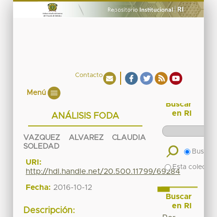
Contacto
Menú
Buscar
en RI
ANÁLISIS FODA
VAZQUEZ ALVAREZ CLAUDIA
SOLEDAD
Buscar 
URI:
Esta colecció
http://hdl.handle.net/20.500.11799/69284
Fecha:
2016-10-12
Buscar
en RI
Descripción: