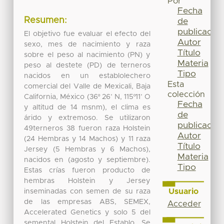
Por
Fecha
Resumen:
de
publicación
El objetivo fue evaluar el efecto del
Autor
sexo, mes de nacimiento y raza
Título
sobre el peso al nacimiento (PN) y
Materia
peso al destete (PD) de terneros
Tipo
nacidos en un establolechero
Esta
comercial del Valle de Mexicali, Baja
colección
California, México (36º 26’ N, 115º11’ O
Fecha
y altitud de 14 msnm), el clima es
de
árido y extremoso. Se utilizaron
publicación
49terneros 38 fueron raza Holstein
Autor
(24 Hembras y 14 Machos) y 11 raza
Título
Jersey (5 Hembras y 6 Machos),
Materia
nacidos en (agosto y septiembre).
Tipo
Estas crías fueron producto de
hembras Holstein y Jersey
Usuario
inseminadas con semen de su raza
de las empresas ABS, SEMEX,
Acceder
Accelerated Genetics y solo 5 del
semental Holstein del Establo. Se