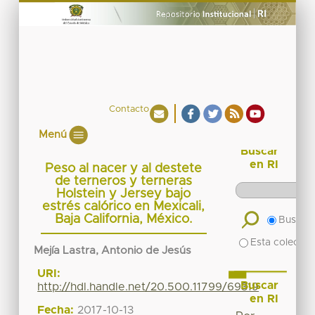
Contacto
Menú
Buscar
en RI
Peso al nacer y al destete
de terneros y terneras
Holstein y Jersey bajo
estrés calórico en Mexicali,
Baja California, México.
Buscar 
Esta colecció
Mejía Lastra, Antonio de Jesús
URI:
Buscar
http://hdl.handle.net/20.500.11799/69319
en RI
Fecha:
2017-10-13