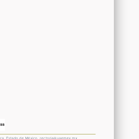
ca, Estado de México.
rectoria@uaemex.mx