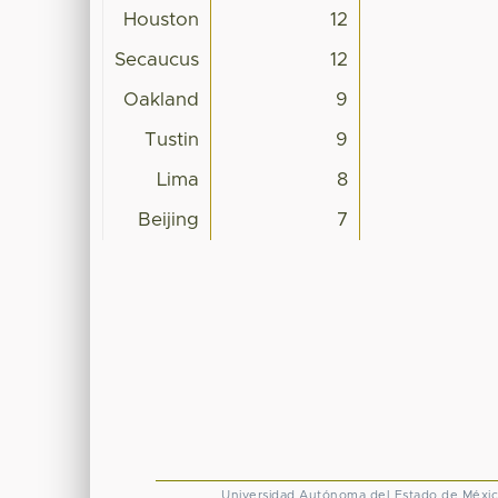
Houston
12
Secaucus
12
Oakland
9
Tustin
9
Lima
8
Beijing
7
Universidad Autónoma del Estado de Méxi