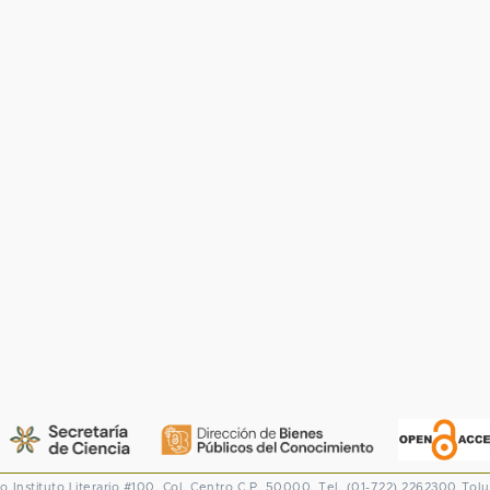
co
Instituto Literario #100. Col. Centro
C.P. 50000. Tel. (01-722) 2262300
Tolu