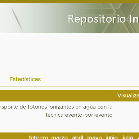
Estadísticas
Visualiz
nsporte de fotones ionizantes en agua con la
técnica evento-por-evento
febrero
marzo
abril
mayo
junio
julio