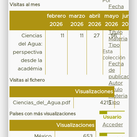
Por
Visitas al mes
Fecha
de
febrero
marzo
abril
mayo
junio
publicación
2026
2026
2026
2026
2026
Autor
Título
Ciencias
11
11
27
56
12
Materia
del Agua:
Tipo
Esta
perspectiva
colección
desde la
Fecha
académia
de
publicación
Visitas al fichero
Autor
Título
Visualizaciones
Materia
Tipo
Ciencias_del_Agua.pdf
4215
Países con más visualizaciones
Usuario
Acceder
Visualizaciones
México
653