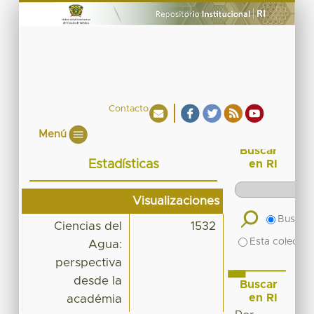
Contacto
Menú
Buscar
Estadísticas
en RI
Visualizaciones
Buscar 
Ciencias del
1532
Esta colecció
Agua:
perspectiva
desde la
Buscar
en RI
académia