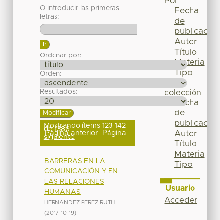
Por
O introducir las primeras
Fecha
letras:
de
publicación
Autor
Título
Ordenar por:
Materia
Tipo
Orden:
Esta
Resultados:
colección
Fecha
de
publicación
Mostrando ítems 123-142
de 1386
Página anterior
Página
Autor
siguiente
Título
Materia
BARRERAS EN LA
Tipo
COMUNICACIÓN Y EN
LAS RELACIONES
Usuario
HUMANAS
Acceder
HERNANDEZ PEREZ RUTH
(
2017-10-19
)