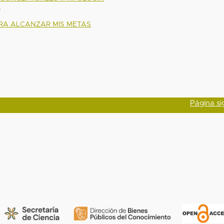
)
RA ALCANZAR MIS METAS
S
Página si