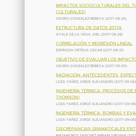
IMPACTOS SOCIOCULTURALES DEL TU
CULTURALES)
OSORIO GONZALEZ REBECA
(
2017-08-25
)
ESTRUCTURA DE DATOS 2017A
AYALA DE LA VEGA JOEL
(
2017-08-28
)
CORRELACIÓN Y REGRESIÓN LINEAL
ESPINOZA ORTEGA OSCAR
(
2017-08-31
)
OBJETIVO DE EVALUAR LOS IMPACT
OSORIO GONZALEZ REBECA
(
2017-09-05
)
RADIACIÓN: ANTECEDENTES, ESPEC
LOZA YAÑEZ JORGE ALEJANDRO
(
2017-09-06
INGENIERÍA TÉRMICA: PROCESOS DE
THOMSON)
LOZA YAÑEZ JORGE ALEJANDRO
(
2017-09-06
INGENIERÍA TÉRMICA: BOMBAS Y E
LOZA YAÑEZ JORGE ALEJANDRO
(
2017-09-06
DISCREPANCIAS GRAMATICALES ENTR
MATAMOROS SANCHEZ MIRIAM VIRGINIA
(
201