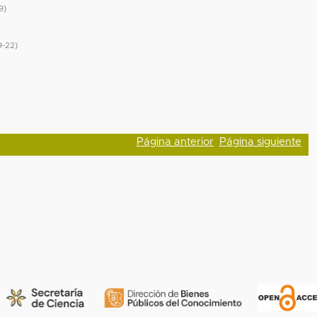
9
)
9-22
)
Página anterior
Página siguiente