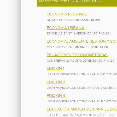
Mostrando ítems 320-339 de 1386
ECONOMÍA REGIONAL
QUIROZ CUENCA SARA
(
2017-10-20
)
ECONOMÍA URBANA
ZENDEJAS SANTIN VERONICA
(
2017-10-20
)
ECONOMÍA, AMBIENTE GESTIÓN Y SO
MORENO RIVERA EMMANUEL
(
2017-10-21
)
ECUACIONES TRIGONOMÉTRICAS
CONTRERAS GARDUÑO LORENZO
(
2017-10-20
)
EDICIÓN 1
LEON MONDRAGON LEONCIO RAUL
(
2017-10-2
EDICIÓN 2
LEON MONDRAGON LEONCIO RAUL
;
JAUREGUI
EDICIÓN 4
LEON MONDRAGON LEONCIO RAUL
;
MENTADO 
EDUCACIÓN AMBIENTAL PARA EL DE
FLORES ESTRADA ROSA MARTHA
(
2017-10-18
)