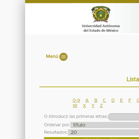
Menú
List
0-9
A
B
C
D
E
F
W
X
Y
Z
O introducir las primeras letras:
Ordenar por:
Resultados: