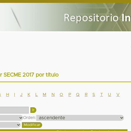
ar SECME 2017 por título
G
H
I
J
K
L
M
N
O
P
Q
R
S
T
U
V
Orden: