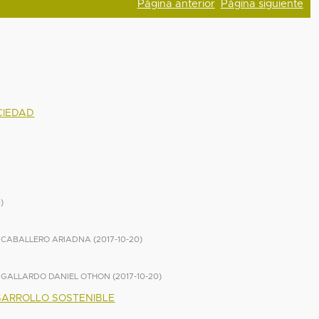
Página anterior
Página siguiente
CIEDAD
0
)
 CABALLERO ARIADNA
(
2017-10-20
)
GALLARDO DANIEL OTHON
(
2017-10-20
)
SARROLLO SOSTENIBLE