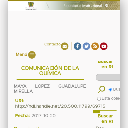
Contacto
Menú
Buscar
en RI
COMUNICACIÓN DE LA
QUÍMICA
MAYA LOPEZ GUADALUPE
Buscar 
MIRELLA
Esta colecció
URI:
http://hdl.handle.net/20.500.11799/69715
Fecha:
2017-10-20
Buscar
en RI