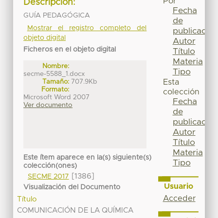
Por
Descripción:
Fecha
GUÍA PEDAGÓGICA
de
Mostrar el registro completo del
publicación
objeto digital
Autor
Ficheros en el objeto digital
Título
Materia
Nombre:
Tipo
secme-5588_1.docx
Tamaño:
707.9Kb
Esta
Formato:
colección
Microsoft Word 2007
Fecha
Ver documento
de
publicación
Autor
Título
Materia
Este ítem aparece en la(s) siguiente(s)
Tipo
colección(ones)
[1386]
SECME 2017
Usuario
Visualización del Documento
Acceder
Título
COMUNICACIÓN DE LA QUÍMICA