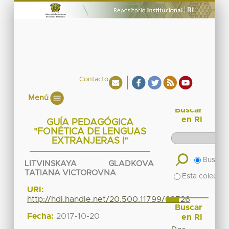
Contacto
Menú
Buscar
en RI
GUÍA PEDAGÓGICA
"FONÉTICA DE LENGUAS
EXTRANJERAS I"
Buscar 
LITVINSKAYA GLADKOVA
TATIANA VICTOROVNA
Esta colecció
URI:
http://hdl.handle.net/20.500.11799/69726
Buscar
Fecha:
2017-10-20
en RI