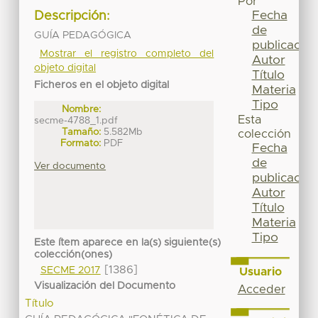
Por
Fecha
Descripción:
de
GUÍA PEDAGÓGICA
publicación
Mostrar el registro completo del
Autor
objeto digital
Título
Ficheros en el objeto digital
Materia
Tipo
Nombre:
Esta
secme-4788_1.pdf
Tamaño:
5.582Mb
colección
Formato:
PDF
Fecha
de
Ver documento
publicación
Autor
Título
Materia
Tipo
Este ítem aparece en la(s) siguiente(s)
colección(ones)
[1386]
SECME 2017
Usuario
Visualización del Documento
Acceder
Título