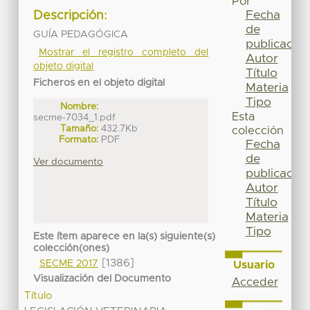
Por
Fecha
Descripción:
de
GUÍA PEDAGÓGICA
publicación
Mostrar el registro completo del
Autor
objeto digital
Título
Ficheros en el objeto digital
Materia
Tipo
Nombre:
Esta
secme-7034_1.pdf
Tamaño:
432.7Kb
colección
Formato:
PDF
Fecha
de
Ver documento
publicación
Autor
Título
Materia
Tipo
Este ítem aparece en la(s) siguiente(s)
colección(ones)
[1386]
SECME 2017
Usuario
Visualización del Documento
Acceder
Título