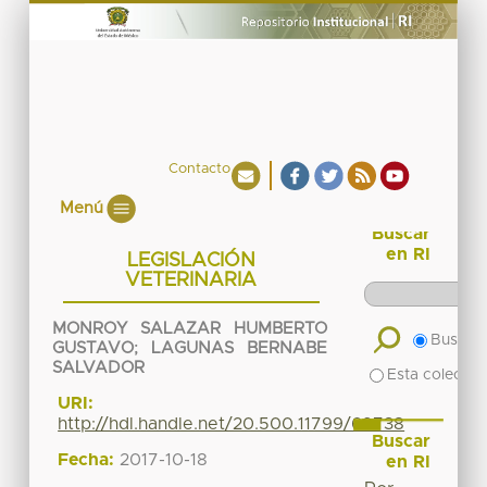
Contacto
Menú
Buscar
en RI
LEGISLACIÓN
VETERINARIA
MONROY SALAZAR HUMBERTO
Buscar 
GUSTAVO
;
LAGUNAS BERNABE
SALVADOR
Esta colecció
URI:
http://hdl.handle.net/20.500.11799/69738
Buscar
Fecha:
2017-10-18
en RI