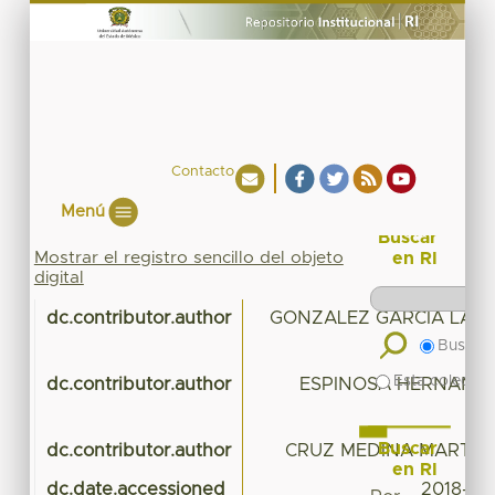
Contacto
Menú
Buscar
Mostrar el registro sencillo del objeto
en RI
digital
dc.contributor.author
GONZALEZ GARCIA LAUR
Buscar 
Esta colecció
dc.contributor.author
ESPINOSA HERNANDE
C
Buscar
dc.contributor.author
CRUZ MEDINA MARTHA
en RI
dc.date.accessioned
2018-02