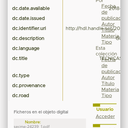
Por
Fecha
dc.date.available
2018-02
de
publicación
dc.date.issued
Autor
dc.identifier.uri
http://hdl.handle.net/20.5
Título
Materia
dc.description
GUÍA
Tipo
Esta
dc.language
colección
dc.title
TÉCNICAS Y
Fecha
de
I
publicación
dc.type
Gu
Autor
Título
dc.provenance
Materia
Tipo
dc.road
Usuario
Ficheros en el objeto digital
Acceder
Nombre:
secme-24239_1.pdf