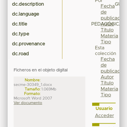
Por
dc.description
GUÍA
Fecha
de
dc.language
publicación
Autor
dc.title
PEDAGÓGICA D
Título
dc.type
Gu
Materia
Tipo
dc.provenance
Esta
colección
dc.road
Fecha
de
Ficheros en el objeto digital
publicación
Autor
Nombre:
Título
secme-30349_1.docx
Materia
Tamaño:
1.069Mb
Formato:
Tipo
Microsoft Word 2007
Ver documento
Usuario
Acceder