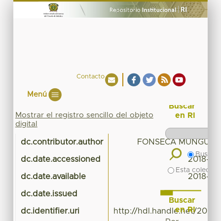
Contacto
Menú
Buscar
Mostrar el registro sencillo del objeto
en RI
digital
dc.contributor.author
FONSECA MUNGUIA
Buscar 
dc.date.accessioned
2018-02
Esta colecció
dc.date.available
2018-02
dc.date.issued
Buscar
en RI
dc.identifier.uri
http://hdl.handle.net/20.5