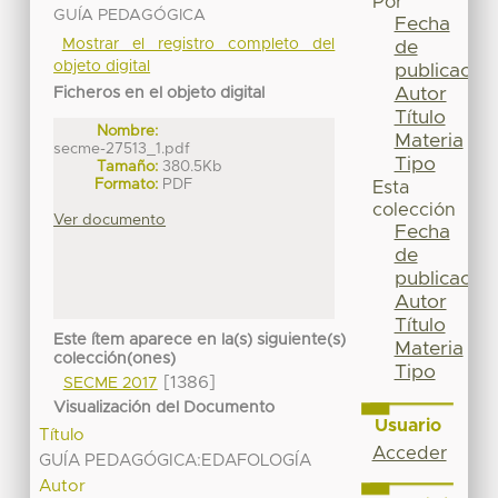
Por
GUÍA PEDAGÓGICA
Fecha
Mostrar el registro completo del
de
objeto digital
publicación
Autor
Ficheros en el objeto digital
Título
Nombre:
Materia
secme-27513_1.pdf
Tipo
Tamaño:
380.5Kb
Formato:
PDF
Esta
colección
Ver documento
Fecha
de
publicación
Autor
Título
Este ítem aparece en la(s) siguiente(s)
Materia
colección(ones)
Tipo
[1386]
SECME 2017
Visualización del Documento
Usuario
Título
Acceder
GUÍA PEDAGÓGICA:EDAFOLOGÍA
Autor