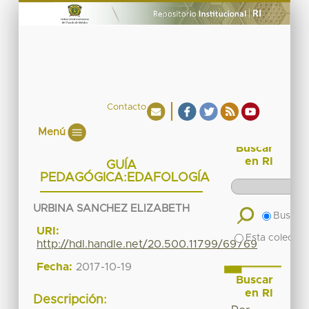
Contacto
Menú
Buscar
en RI
GUÍA
PEDAGÓGICA:EDAFOLOGÍA
URBINA SANCHEZ ELIZABETH
Buscar 
URI:
Esta colecció
http://hdl.handle.net/20.500.11799/69769
Fecha:
2017-10-19
Buscar
en RI
Descripción: