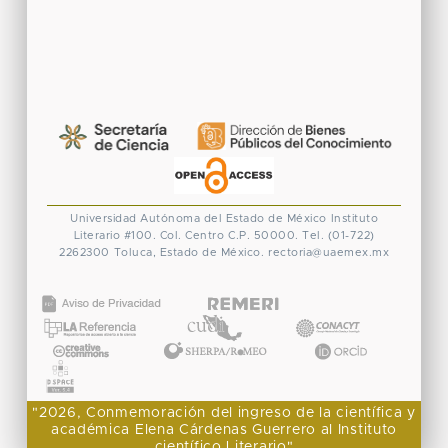
Universidad Autónoma del Estado de México
Instituto
Literario #100. Col. Centro
C.P. 50000. Tel. (01-722)
2262300
Toluca, Estado de México.
rectoria@uaemex.mx
CONACYT
"2026, Conmemoración del ingreso de la científica y
académica Elena Cárdenas Guerrero al Instituto
científico Literario"