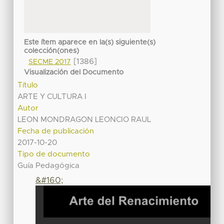
Este ítem aparece en la(s) siguiente(s)
colección(ones)
[1386]
SECME 2017
Visualización del Documento
Título
ARTE Y CULTURA I
Autor
LEON MONDRAGON LEONCIO RAUL
Fecha de publicación
2017-10-20
Tipo de documento
Guía Pedagógica
&#160;