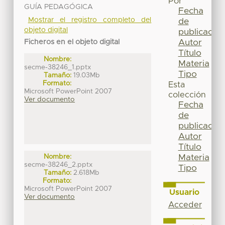
Por
GUÍA PEDAGÓGICA
Fecha
Mostrar el registro completo del
de
objeto digital
publicación
Autor
Ficheros en el objeto digital
Título
Nombre:
Materia
secme-38246_1.pptx
Tipo
Tamaño:
19.03Mb
Formato:
Esta
Microsoft PowerPoint 2007
colección
Ver documento
Fecha
de
publicación
Autor
Título
Materia
Nombre:
secme-38246_2.pptx
Tipo
Tamaño:
2.618Mb
Formato:
Microsoft PowerPoint 2007
Usuario
Ver documento
Acceder