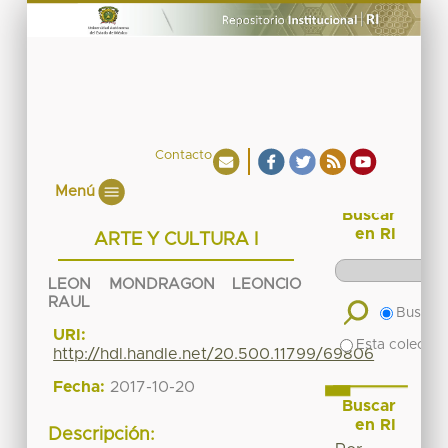
Contacto
Menú
Buscar
en RI
ARTE Y CULTURA I
LEON MONDRAGON LEONCIO
RAUL
Buscar 
URI:
Esta colecció
http://hdl.handle.net/20.500.11799/69806
Fecha:
2017-10-20
Buscar
en RI
Descripción: