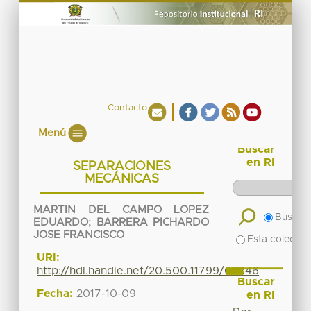
Contacto
Menú
Buscar
en RI
SEPARACIONES
MECÁNICAS
MARTIN DEL CAMPO LOPEZ
Buscar 
EDUARDO
;
BARRERA PICHARDO
JOSE FRANCISCO
Esta colecció
URI:
http://hdl.handle.net/20.500.11799/69846
Buscar
Fecha:
2017-10-09
en RI