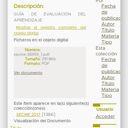
Por
Fecha
Descripción:
de
GUÍA DE EVALUACIÓN DEL
publicación
APRENDIZAJE
Autor
Mostrar el registro completo del
Título
objeto digital
Materia
Ficheros en el objeto digital
Tipo
Esta
Nombre:
colección
secme-36959_1.pdf
Tamaño:
291.8Kb
Fecha
Formato:
PDF
de
publicación
Ver documento
Autor
Título
Materia
Tipo
Este ítem aparece en la(s) siguiente(s)
colección(ones)
Usuario
[1386]
SECME 2017
Acceder
Visualización del Documento