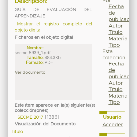
Por
Descripción:
Fecha
GUÍA DE EVALUACIÓN DEL
de
APRENDIZAJE
publicación
Mostrar el registro completo del
Autor
objeto digital
Título
Ficheros en el objeto digital
Materia
Tipo
Nombre:
Esta
secme-5939_1.pdf
colección
Tamaño:
484.3Kb
Formato:
PDF
Fecha
de
Ver documento
publicación
Autor
Título
Materia
Tipo
Este ítem aparece en la(s) siguiente(s)
colección(ones)
Usuario
[1386]
SECME 2017
Visualización del Documento
Acceder
Título