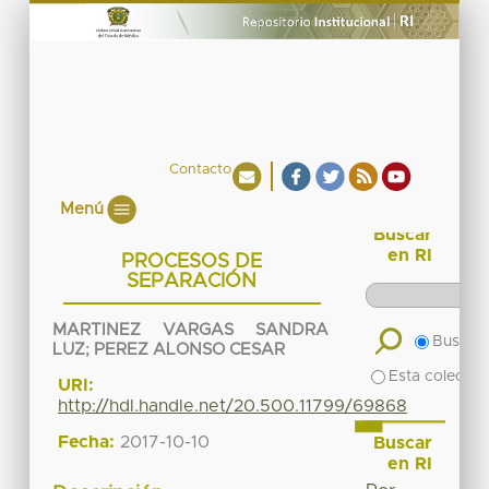
Contacto
Menú
Buscar
en RI
PROCESOS DE
SEPARACIÓN
MARTINEZ VARGAS SANDRA
Buscar 
LUZ
;
PEREZ ALONSO CESAR
Esta colecció
URI:
http://hdl.handle.net/20.500.11799/69868
Fecha:
2017-10-10
Buscar
en RI