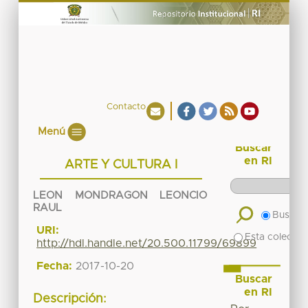
Contacto
Menú
Buscar
en RI
ARTE Y CULTURA I
LEON MONDRAGON LEONCIO
RAUL
Buscar 
URI:
Esta colecció
http://hdl.handle.net/20.500.11799/69899
Fecha:
2017-10-20
Buscar
en RI
Descripción: