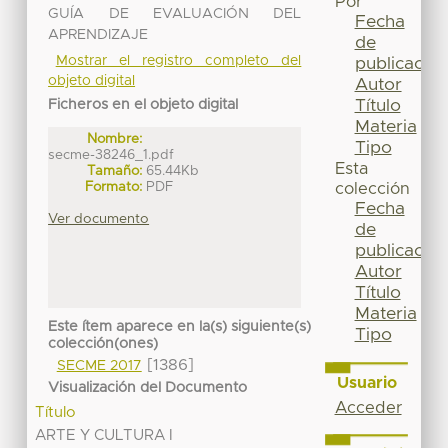
Por
GUÍA DE EVALUACIÓN DEL
Fecha
APRENDIZAJE
de
Mostrar el registro completo del
publicación
objeto digital
Autor
Título
Ficheros en el objeto digital
Materia
Nombre:
Tipo
secme-38246_1.pdf
Esta
Tamaño:
65.44Kb
Formato:
PDF
colección
Fecha
Ver documento
de
publicación
Autor
Título
Materia
Este ítem aparece en la(s) siguiente(s)
Tipo
colección(ones)
[1386]
SECME 2017
Usuario
Visualización del Documento
Acceder
Título
ARTE Y CULTURA I