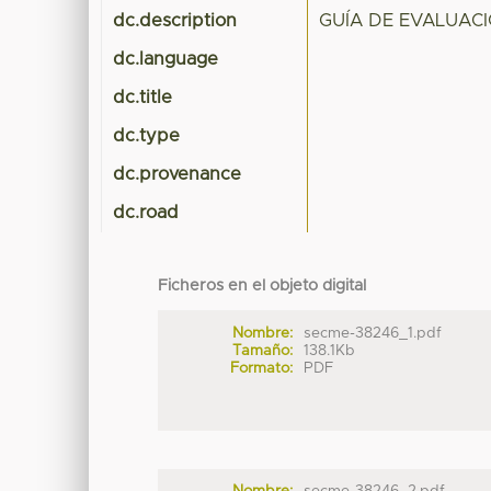
dc.description
GUÍA DE EVALUAC
dc.language
dc.title
dc.type
dc.provenance
dc.road
Ficheros en el objeto digital
Nombre:
secme-38246_1.pdf
Tamaño:
138.1Kb
Formato:
PDF