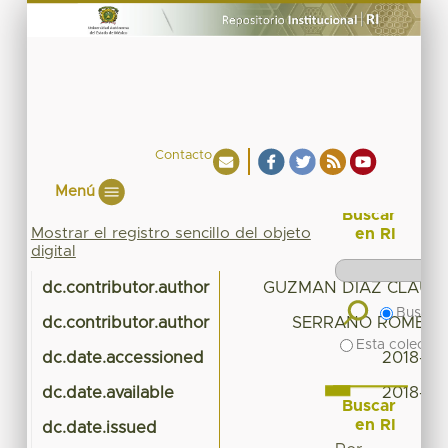
Contacto
Menú
Buscar
Mostrar el registro sencillo del objeto
en RI
digital
dc.contributor.author
GUZMAN DIAZ CLAUDI
Buscar 
dc.contributor.author
SERRANO ROMERO
Esta colecció
dc.date.accessioned
2018-02
dc.date.available
2018-02
Buscar
en RI
dc.date.issued