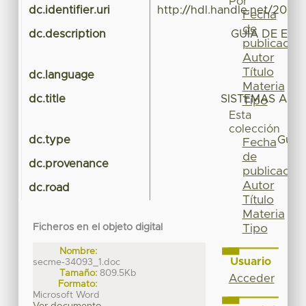
Por
dc.identifier.uri
http://hdl.handle.net/20.5
Fecha
de
dc.description
GUÍA DE EVA
publicación
Autor
Título
dc.language
Materia
dc.title
SISTEMAS ART
Tipo
Esta
colección
dc.type
Guía 
Fecha
de
dc.provenance
publicación
Autor
dc.road
Título
Materia
Tipo
Ficheros en el objeto digital
Nombre:
Usuario
secme-34093_1.doc
Tamaño:
809.5Kb
Acceder
Formato:
Microsoft Word
Ver documento