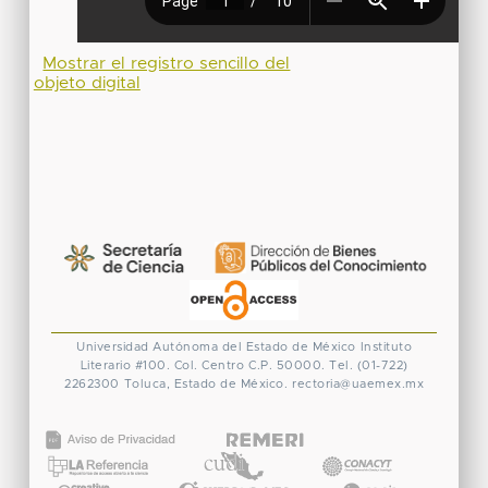
Mostrar el registro sencillo del
objeto digital
Universidad Autónoma del Estado de México
Instituto
Literario #100. Col. Centro
C.P. 50000. Tel. (01-722)
2262300
Toluca, Estado de México.
rectoria@uaemex.mx
CONACYT