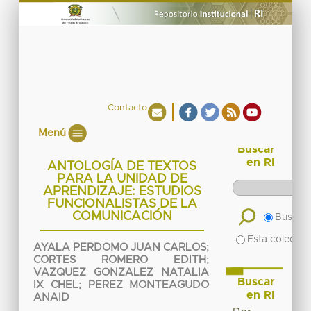
Contacto
Menú
Buscar
en RI
ANTOLOGÍA DE TEXTOS
PARA LA UNIDAD DE
APRENDIZAJE: ESTUDIOS
FUNCIONALISTAS DE LA
COMUNICACIÓN
Buscar 
Esta colecció
AYALA PERDOMO JUAN CARLOS
;
CORTES ROMERO EDITH
;
VAZQUEZ GONZALEZ NATALIA
Buscar
IX CHEL
;
PEREZ MONTEAGUDO
en RI
ANAID