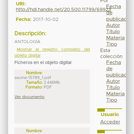
Por
URI:
Fecha
http://hdl.handle.net/20.500.11799/69923
de
publicación
Fecha:
2017-10-02
Autor
Título
Descripción:
Materia
ANTOLOGÍA
Tipo
Mostrar el registro completo del
Esta
objeto digital
colección
Fecha
Ficheros en el objeto digital
de
Nombre:
publicación
secme-15789_1.pdf
Autor
Tamaño:
3.446Mb
Título
Formato:
PDF
Materia
Ver documento
Tipo
Usuario
Acceder
Nombre: