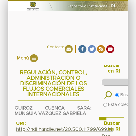
Contacto
Menú
Buscar
en RI
REGULACIÓN, CONTROL,
ADMINISTRACIÓN O
DISCRIMINACIÓN DE LOS
FLUJOS COMERCIALES
INTERNACIONALES
Buscar 
Esta colecció
QUIROZ CUENCA SARA
;
MUNGUIA VAZQUEZ GABRIELA
Buscar
URI:
en RI
http://hdl.handle.net/20.500.11799/69930