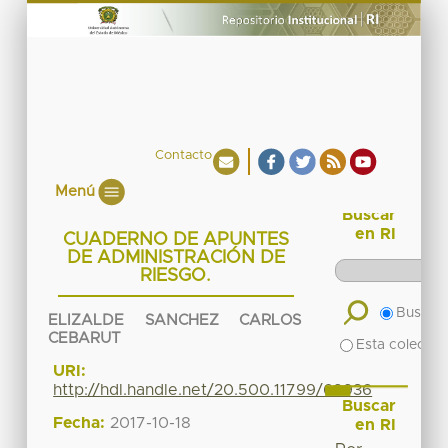
Contacto
Menú
Buscar
en RI
CUADERNO DE APUNTES
DE ADMINISTRACIÓN DE
RIESGO.
Buscar 
ELIZALDE SANCHEZ CARLOS
CEBARUT
Esta colecció
URI:
http://hdl.handle.net/20.500.11799/69936
Buscar
Fecha:
2017-10-18
en RI