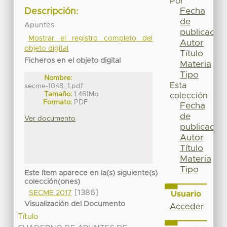
Por
Fecha
Descripción:
de
Apuntes
publicación
Mostrar el registro completo del
Autor
objeto digital
Título
Ficheros en el objeto digital
Materia
Tipo
Nombre:
Esta
secme-1048_1.pdf
Tamaño:
1.461Mb
colección
Formato:
PDF
Fecha
de
Ver documento
publicación
Autor
Título
Materia
Tipo
Este ítem aparece en la(s) siguiente(s)
colección(ones)
[1386]
SECME 2017
Usuario
Visualización del Documento
Acceder
Título