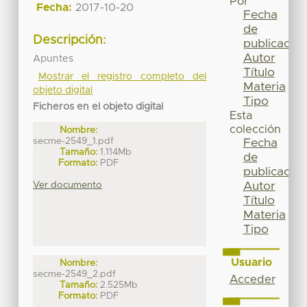
Por
Fecha:
2017-10-20
Fecha
de
Descripción:
publicación
Autor
Apuntes
Título
Mostrar el registro completo del
Materia
objeto digital
Tipo
Ficheros en el objeto digital
Esta
colección
Nombre:
secme-2549_1.pdf
Fecha
Tamaño:
1.114Mb
de
Formato:
PDF
publicación
Ver documento
Autor
Título
Materia
Tipo
Usuario
Nombre:
secme-2549_2.pdf
Acceder
Tamaño:
2.525Mb
Formato:
PDF