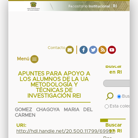
Contacto
Menú
Buscar
en RI
APUNTES PARA APOYO A
LOS ALUMNOS DE LA UA
METODOLOGÍA Y
TÉCNICAS DE
INVESTIGACIÓN REI
Buscar 
Esta colecció
GOMEZ CHAGOYA MARIA DEL
CARMEN
Buscar
URI:
en RI
http://hdl.handle.net/20.500.11799/69957