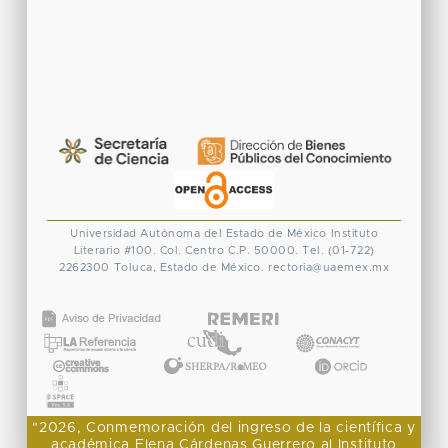
Universidad Autónoma del Estado de México
Instituto
Literario #100. Col. Centro
C.P. 50000. Tel. (01-722)
2262300
Toluca, Estado de México.
rectoria@uaemex.mx
CONACYT
"2026, Conmemoración del ingreso de la científica y
académica Elena Cárdenas Guerrero al Instituto