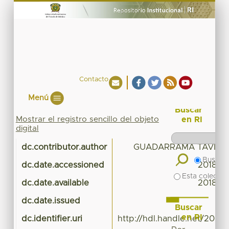
Contacto
Menú
Buscar
Mostrar el registro sencillo del objeto
en RI
digital
dc.contributor.author
GUADARRAMA TAVIRA
Buscar 
dc.date.accessioned
2018-02
Esta colecció
dc.date.available
2018-02
dc.date.issued
Buscar
en RI
dc.identifier.uri
http://hdl.handle.net/20.5