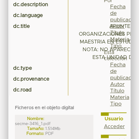
Por
dc.description
Fecha
de
dc.language
publicación
Autor
dc.title
APUNTES T
Título
ORGANIZACIONES PRIM
Materia
MAESTRIA EN ESTUDIOS
Tipo
NOTA: NO APARECE E
Esta
ESTA UNIDAD DE
colección
Fecha
dc.type
de
publicación
dc.provenance
Autor
dc.road
Título
Materia
Tipo
Ficheros en el objeto digital
Usuario
Nombre:
secme-3416_1.pdf
Acceder
Tamaño:
1.514Mb
Formato:
PDF