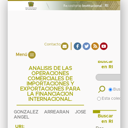
Contacto
Menú
Buscar
en RI
ANALISIS DE LAS
OPERACIONES
COMERCIALES DE
IMPORTACIONES Y
EXPORTACIONES PARA
Buscar 
LA FINANCIACION
Esta colecció
INTERNACIONAL.
GONZALEZ ARREARAN JOSE
Buscar
ANGEL
en RI
URI: