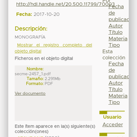
Por
http://hdl.handle.net/20.500.11799/70003
Fecha
de
Fecha:
2017-10-20
publicación
Autor
Descripción:
Título
MONOGRAFÍA
Materia
Tipo
Mostrar el registro completo del
objeto digital
Esta
colección
Ficheros en el objeto digital
Fecha
Nombre:
de
secme-2457_1.pdf
publicación
Tamaño:
2.291Mb
Autor
Formato:
PDF
Título
Ver documento
Materia
Tipo
Usuario
Acceder
Este ítem aparece en la(s) siguiente(s)
colección(ones)