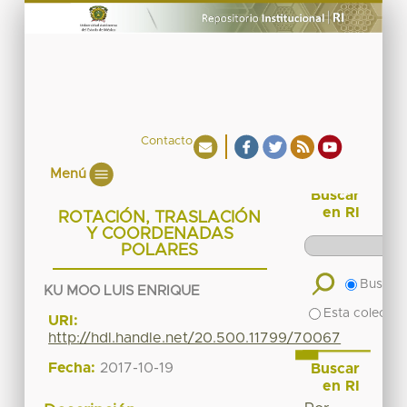
Contacto
Menú
Buscar
en RI
ROTACIÓN, TRASLACIÓN
Y COORDENADAS
POLARES
Buscar 
KU MOO LUIS ENRIQUE
Esta colecció
URI:
http://hdl.handle.net/20.500.11799/70067
Fecha:
2017-10-19
Buscar
en RI