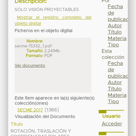
Por
Descripción:
Fecha
SÓLO VISIÓN PROYECTABLES
de
Mostrar el registro completo del
publicación
objeto digital
Autor
Ficheros en el objeto digital
Título
Materia
Nombre:
Tipo
secme-15332_1.pdf
Tamaño:
2.241Mb
Esta
Formato:
PDF
colección
Fecha
Ver documento
de
publicación
Autor
Título
Materia
Este ítem aparece en la(s) siguiente(s)
Tipo
colección(ones)
[1386]
SECME 2017
Usuario
Visualización del Documento
Acceder
Título
ROTACIÓN, TRASLACIÓN Y