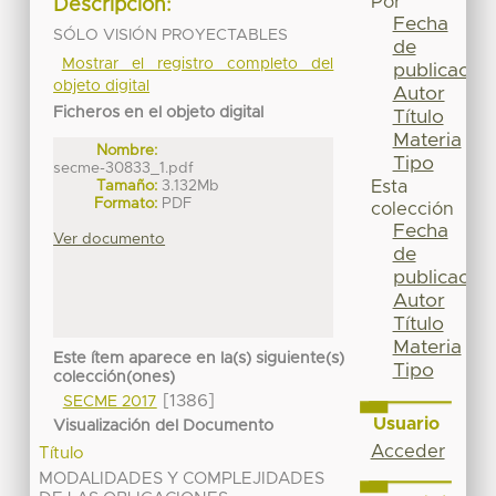
Por
Descripción:
Fecha
SÓLO VISIÓN PROYECTABLES
de
Mostrar el registro completo del
publicación
objeto digital
Autor
Ficheros en el objeto digital
Título
Materia
Nombre:
Tipo
secme-30833_1.pdf
Tamaño:
3.132Mb
Esta
Formato:
PDF
colección
Fecha
Ver documento
de
publicación
Autor
Título
Materia
Este ítem aparece en la(s) siguiente(s)
Tipo
colección(ones)
[1386]
SECME 2017
Usuario
Visualización del Documento
Acceder
Título
MODALIDADES Y COMPLEJIDADES