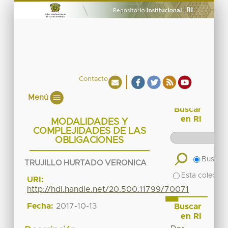
Contacto
Menú
Buscar
en RI
MODALIDADES Y
COMPLEJIDADES DE LAS
OBLIGACIONES
Buscar 
TRUJILLO HURTADO VERONICA
Esta colecció
URI:
http://hdl.handle.net/20.500.11799/70071
Fecha:
2017-10-13
Buscar
en RI