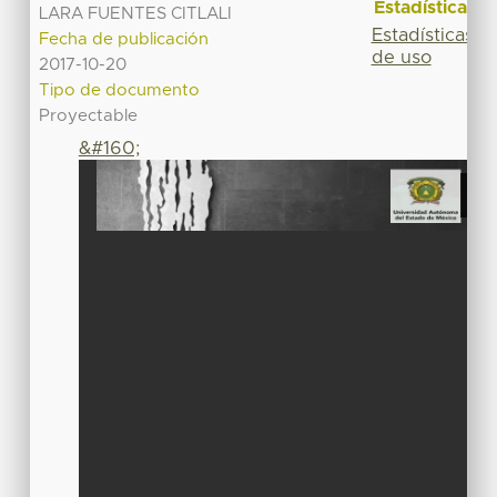
Estadísticas
LARA FUENTES CITLALI
Estadísticas
Fecha de publicación
de uso
2017-10-20
Tipo de documento
Proyectable
&#160;