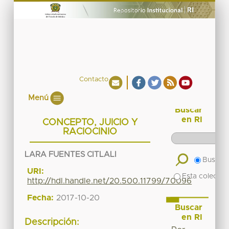
Contacto
Menú
Buscar
en RI
CONCEPTO, JUICIO Y
RACIOCINIO
LARA FUENTES CITLALI
Buscar 
URI:
Esta colecció
http://hdl.handle.net/20.500.11799/70096
Fecha:
2017-10-20
Buscar
en RI
Descripción: