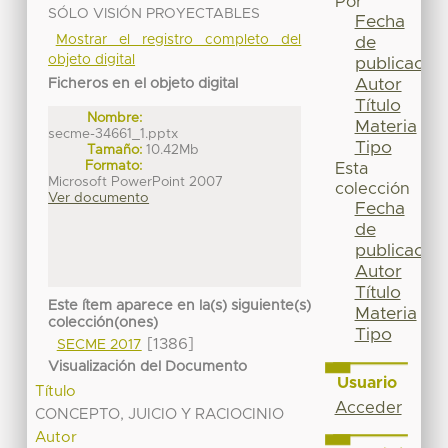
Por
SÓLO VISIÓN PROYECTABLES
Fecha
Mostrar el registro completo del
de
objeto digital
publicación
Autor
Ficheros en el objeto digital
Título
Nombre:
Materia
secme-34661_1.pptx
Tipo
Tamaño:
10.42Mb
Formato:
Esta
Microsoft PowerPoint 2007
colección
Ver documento
Fecha
de
publicación
Autor
Título
Este ítem aparece en la(s) siguiente(s)
Materia
colección(ones)
Tipo
[1386]
SECME 2017
Visualización del Documento
Usuario
Título
Acceder
CONCEPTO, JUICIO Y RACIOCINIO
Autor