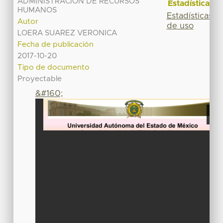
ADMINISTRACIÓN DE RECURSOS
Estadísticas
HUMANOS
Estadísticas
Autor
de uso
LOERA SUAREZ VERONICA
Fecha de publicación
2017-10-20
Tipo de documento
Proyectable
&#160;