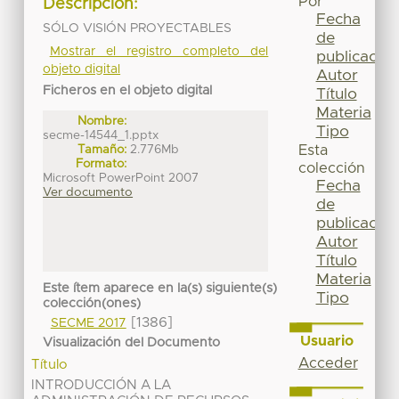
Por
Descripción:
Fecha
SÓLO VISIÓN PROYECTABLES
de
Mostrar el registro completo del
publicación
objeto digital
Autor
Ficheros en el objeto digital
Título
Materia
Nombre:
Tipo
secme-14544_1.pptx
Tamaño:
2.776Mb
Esta
Formato:
colección
Microsoft PowerPoint 2007
Fecha
Ver documento
de
publicación
Autor
Título
Materia
Este ítem aparece en la(s) siguiente(s)
Tipo
colección(ones)
[1386]
SECME 2017
Usuario
Visualización del Documento
Acceder
Título
INTRODUCCIÓN A LA