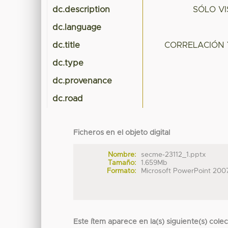
dc.description
SÓLO V
dc.language
dc.title
CORRELACIÓN 
dc.type
dc.provenance
dc.road
Ficheros en el objeto digital
Nombre:
secme-23112_1.pptx
Tamaño:
1.659Mb
Formato:
Microsoft PowerPoint 200
Este ítem aparece en la(s) siguiente(s) cole