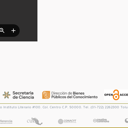
co
Instituto Literario #100. Col. Centro
C.P. 50000. Tel. (01-722) 2262300
Tolu
CONACYT