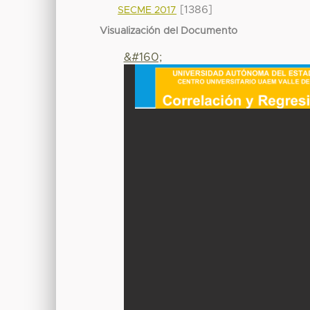
[1386]
SECME 2017
Visualización del Documento
&#160;