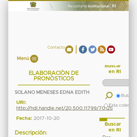
Contacto
Menú
Buscar
en RI
ELABORACIÒN DE
PRONÒSTICOS
SOLANO MENESES EDNA EDITH
Buscar 
URI:
Esta colecció
http://hdl.handle.net/20.500.11799/70125
Fecha:
2017-10-20
Buscar
en RI
Descripción: