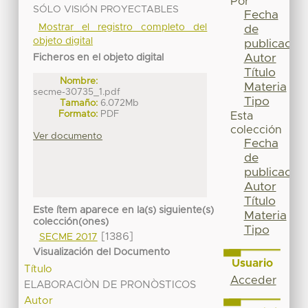
Por
SÓLO VISIÓN PROYECTABLES
Fecha
Mostrar el registro completo del
de
objeto digital
publicación
Autor
Ficheros en el objeto digital
Título
Nombre:
Materia
secme-30735_1.pdf
Tipo
Tamaño:
6.072Mb
Formato:
PDF
Esta
colección
Ver documento
Fecha
de
publicación
Autor
Título
Este ítem aparece en la(s) siguiente(s)
Materia
colección(ones)
Tipo
[1386]
SECME 2017
Visualización del Documento
Usuario
Título
Acceder
ELABORACIÒN DE PRONÒSTICOS
Autor