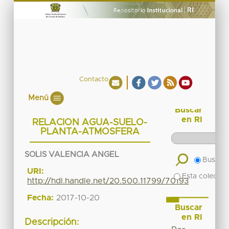
Contacto
Menú
Buscar
en RI
RELACION AGUA-SUELO-
PLANTA-ATMOSFERA
SOLIS VALENCIA ANGEL
Buscar 
URI:
Esta colecció
http://hdl.handle.net/20.500.11799/70193
Fecha:
2017-10-20
Buscar
en RI
Descripción: