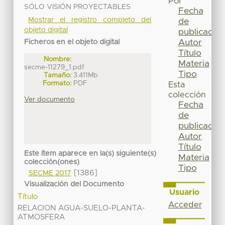
Por
SÓLO VISIÓN PROYECTABLES
Fecha
Mostrar el registro completo del
de
objeto digital
publicación
Autor
Ficheros en el objeto digital
Título
Nombre:
Materia
secme-11279_1.pdf
Tipo
Tamaño:
3.411Mb
Formato:
PDF
Esta
colección
Ver documento
Fecha
de
publicación
Autor
Título
Este ítem aparece en la(s) siguiente(s)
Materia
colección(ones)
Tipo
[1386]
SECME 2017
Visualización del Documento
Usuario
Título
Acceder
RELACION AGUA-SUELO-PLANTA-
ATMOSFERA