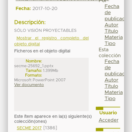
Por
Fecha
Fecha:
2017-10-20
de
publicación
Descripción:
Autor
SÓLO VISIÓN PROYECTABLES
Título
Materia
Mostrar el registro completo del
Tipo
objeto digital
Esta
Ficheros en el objeto digital
colección
Fecha
Nombre:
secme-25692_1.pptx
de
Tamaño:
1.399Mb
publicación
Formato:
Autor
Microsoft PowerPoint 2007
Ver documento
Título
Materia
Tipo
Usuario
Este ítem aparece en la(s) siguiente(s)
Acceder
colección(ones)
[1386]
SECME 2017