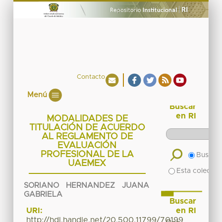
Contacto
Menú
Buscar
en RI
MODALIDADES DE
TITULACIÓN DE ACUERDO
AL REGLAMENTO DE
EVALUACIÓN
PROFESIONAL DE LA
Buscar 
UAEMEX
Esta colecció
SORIANO HERNANDEZ JUANA
GABRIELA
Buscar
en RI
URI:
http://hdl.handle.net/20.500.11799/70199