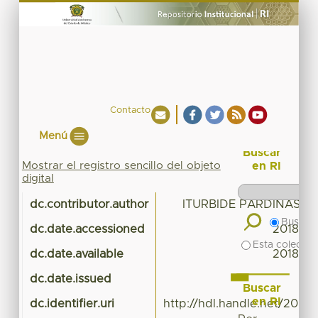
Contacto
Menú
Buscar
Mostrar el registro sencillo del objeto
en RI
digital
dc.contributor.author
ITURBIDE PARDIÑAS IN
Buscar 
dc.date.accessioned
2018-02
Esta colecció
dc.date.available
2018-02
dc.date.issued
Buscar
en RI
dc.identifier.uri
http://hdl.handle.net/20.5