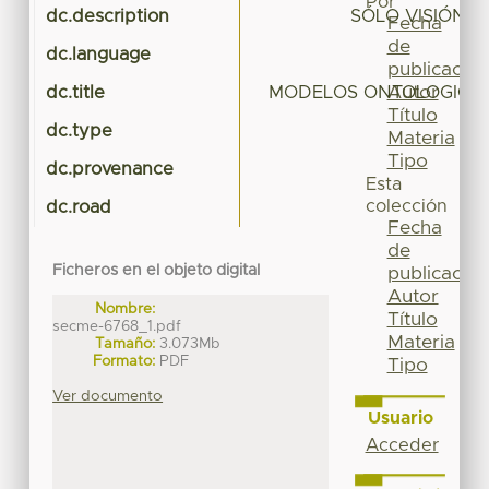
Por
dc.description
SÓLO VISIÓN 
Fecha
de
dc.language
publicación
Autor
dc.title
MODELOS ONTOLOGICOS:
Título
dc.type
Materia
Tipo
dc.provenance
Esta
colección
dc.road
Fecha
de
Ficheros en el objeto digital
publicación
Autor
Nombre:
Título
secme-6768_1.pdf
Materia
Tamaño:
3.073Mb
Formato:
PDF
Tipo
Ver documento
Usuario
Acceder