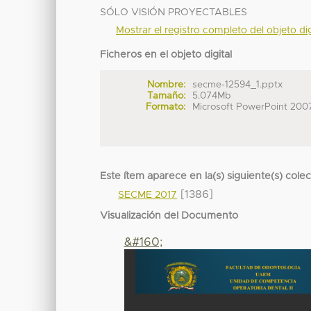
SÓLO VISIÓN PROYECTABLES
Mostrar el registro completo del objeto dig
Ficheros en el objeto digital
Nombre:
secme-12594_1.pptx
Tamaño:
5.074Mb
Formato:
Microsoft PowerPoint 200
Este ítem aparece en la(s) siguiente(s) cole
[1386]
SECME 2017
Visualización del Documento
&#160;