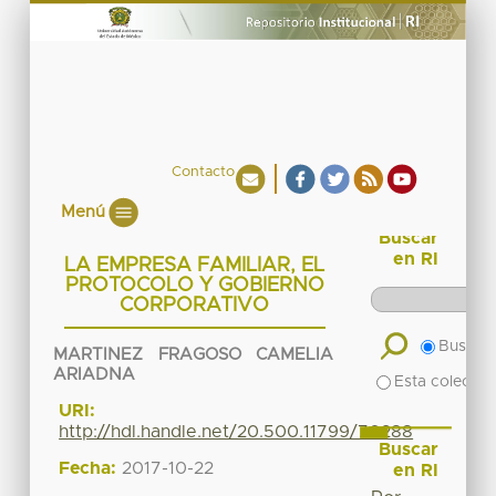
Contacto
Menú
Buscar
en RI
LA EMPRESA FAMILIAR, EL
PROTOCOLO Y GOBIERNO
CORPORATIVO
Buscar 
MARTINEZ FRAGOSO CAMELIA
ARIADNA
Esta colecció
URI:
http://hdl.handle.net/20.500.11799/70288
Buscar
Fecha:
2017-10-22
en RI