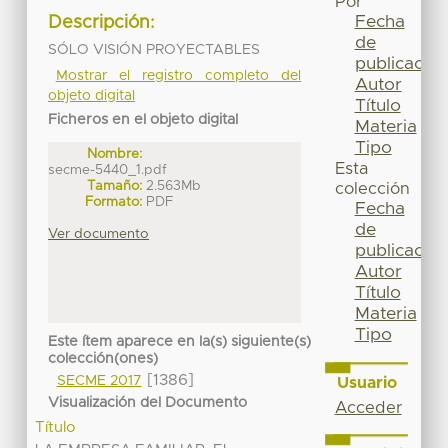
Por
Fecha
Descripción:
de
SÓLO VISIÓN PROYECTABLES
publicación
Mostrar el registro completo del
Autor
objeto digital
Título
Ficheros en el objeto digital
Materia
Tipo
Nombre:
Esta
secme-5440_1.pdf
Tamaño:
2.563Mb
colección
Formato:
PDF
Fecha
de
Ver documento
publicación
Autor
Título
Materia
Tipo
Este ítem aparece en la(s) siguiente(s)
colección(ones)
[1386]
SECME 2017
Usuario
Visualización del Documento
Acceder
Título