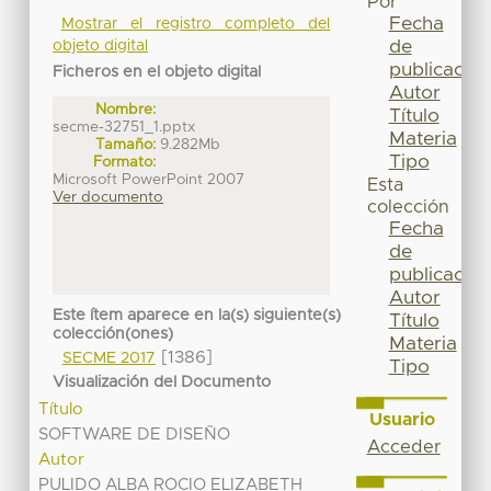
Por
Fecha
Mostrar el registro completo del
de
objeto digital
publicación
Ficheros en el objeto digital
Autor
Nombre:
Título
secme-32751_1.pptx
Materia
Tamaño:
9.282Mb
Tipo
Formato:
Microsoft PowerPoint 2007
Esta
Ver documento
colección
Fecha
de
publicación
Autor
Este ítem aparece en la(s) siguiente(s)
Título
colección(ones)
Materia
[1386]
SECME 2017
Tipo
Visualización del Documento
Título
Usuario
SOFTWARE DE DISEÑO
Acceder
Autor
PULIDO ALBA ROCIO ELIZABETH