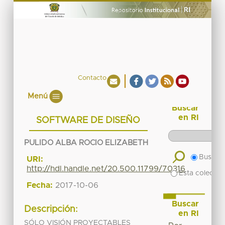
Contacto
Menú
Buscar
en RI
SOFTWARE DE DISEÑO
PULIDO ALBA ROCIO ELIZABETH
Buscar 
URI:
http://hdl.handle.net/20.500.11799/70316
Esta colecció
Fecha:
2017-10-06
Buscar
Descripción:
en RI
SÓLO VISIÓN PROYECTABLES