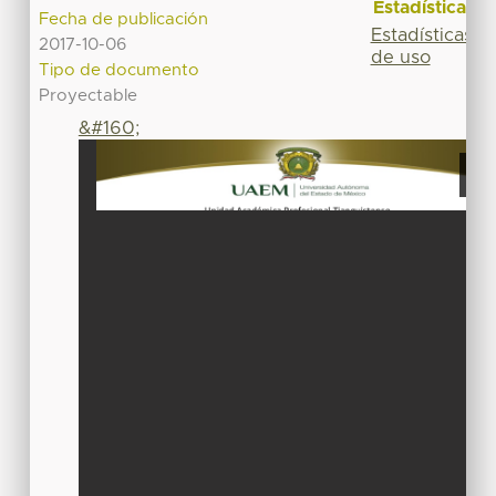
Estadísticas
Fecha de publicación
Estadísticas
2017-10-06
de uso
Tipo de documento
Proyectable
&#160;