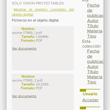
Por
SÓLO VISIÓN PROYECTABLES
Fecha
Mostrar el registro completo del
de
objeto digital
publicación
Autor
Ficheros en el objeto digital
Título
Nombre:
Materia
secme-17969_1.pdf
Tipo
Tamaño:
1.444Mb
Formato:
PDF
Esta
colección
Ver documento
Fecha
de
publicación
Autor
Título
Materia
Nombre:
secme-17969_2.pdf
Tipo
Tamaño:
24.22Kb
Formato:
PDF
Usuario
Ver documento
Acceder