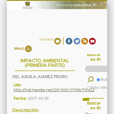
Contacto
Menú
Buscar
en RI
IMPACTO AMBIENTAL
(PRIMERA PARTE)
DEL AGUILA JUAREZ PEDRO
Buscar 
URI:
Esta colecció
http://hdl.handle.net/20.500.11799/70322
Fecha:
2017-10-19
Buscar
en RI
Descripción: