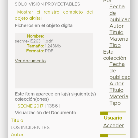
Por
SÓLO VISIÓN PROYECTABLES
Fecha
Mostrar el registro completo del
de
objeto digital
publicación
Autor
Ficheros en el objeto digital
Título
Nombre:
Materia
secme-15263_1.pdf
Tipo
Tamaño:
1.243Mb
Formato:
PDF
Esta
colección
Ver documento
Fecha
de
publicación
Autor
Título
Este ítem aparece en la(s) siguiente(s)
Materia
colección(ones)
Tipo
[1386]
SECME 2017
Visualización del Documento
Usuario
Título
Acceder
LOS INCIDENTES
Autor