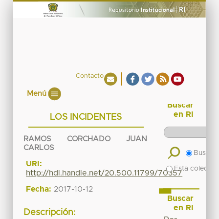
Contacto
Menú
Buscar
en RI
LOS INCIDENTES
RAMOS CORCHADO JUAN
CARLOS
Buscar 
URI:
Esta colecció
http://hdl.handle.net/20.500.11799/70357
Fecha:
2017-10-12
Buscar
en RI
Descripción: