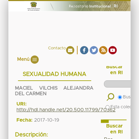
Contacto
Menú
Buscar
en RI
SEXUALIDAD HUMANA
MACIEL VILCHIS ALEJANDRA
DEL CARMEN
Buscar 
URI:
Esta colecció
http://hdl.handle.net/20.500.11799/70362
Fecha:
2017-10-19
Buscar
en RI
Descripción: