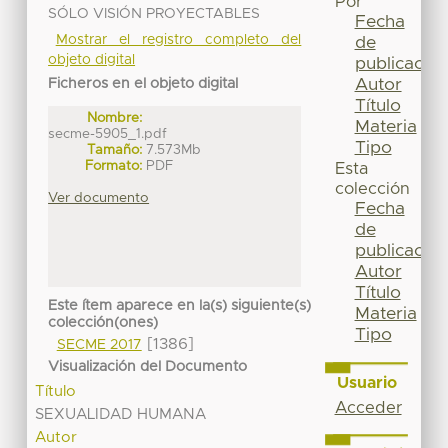
Por
SÓLO VISIÓN PROYECTABLES
Fecha
Mostrar el registro completo del
de
objeto digital
publicación
Autor
Ficheros en el objeto digital
Título
Nombre:
Materia
secme-5905_1.pdf
Tipo
Tamaño:
7.573Mb
Formato:
PDF
Esta
colección
Ver documento
Fecha
de
publicación
Autor
Título
Este ítem aparece en la(s) siguiente(s)
Materia
colección(ones)
Tipo
[1386]
SECME 2017
Visualización del Documento
Usuario
Título
Acceder
SEXUALIDAD HUMANA
Autor