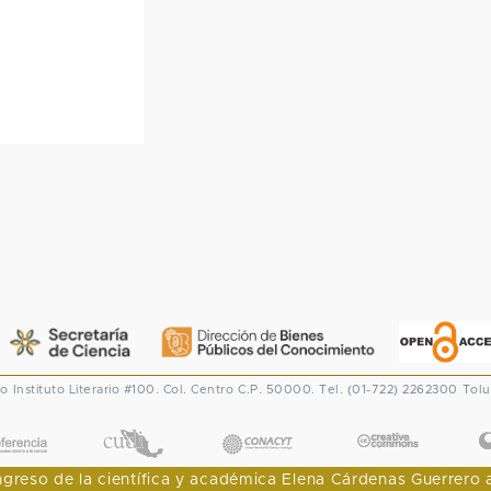
co
Instituto Literario #100. Col. Centro
C.P. 50000. Tel. (01-722) 2262300
Tolu
CONACYT
eso de la científica y académica Elena Cárdenas Guerrero al I