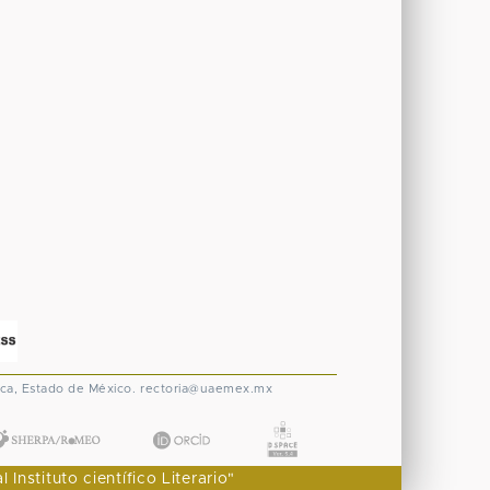
ca, Estado de México.
rectoria@uaemex.mx
nstituto científico Literario"