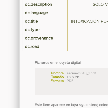
dc.description
SÓLO V
dc.language
dc.title
INTOXICACIÓN P
dc.type
dc.provenance
dc.road
Ficheros en el objeto digital
Nombre:
secme-11840_1.pdf
Tamaño:
1.897Mb
Formato:
PDF
Este ítem aparece en la(s) siguiente(s) cole